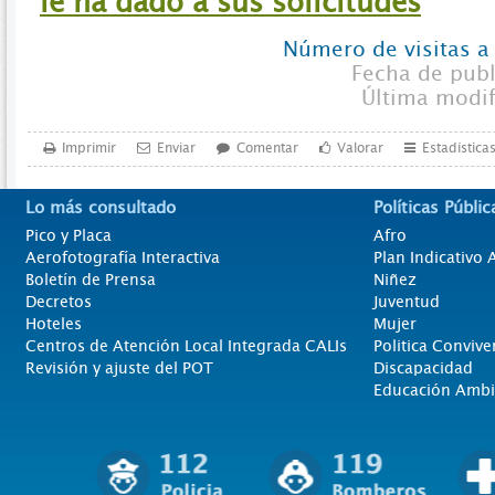
le ha dado a sus solicitudes
Número de visitas a
Fecha de pub
Última modi
Imprimir
Enviar
Comentar
Valorar
Estadística
Lo más consultado
Políticas Públic
Pico y Placa
Afro
Aerofotografía Interactiva
Plan Indicativo
Boletín de Prensa
Niñez
Decretos
Juventud
Hoteles
Mujer
Centros de Atención Local Integrada CALIs
Politica Convive
Revisión y ajuste del POT
Discapacidad
Educación Ambi