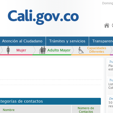
Doming
Atención al Ciudadano
Trámites y servicios
Transparen
Capacidades
Mujer
Adulto Mayor
Diferentes
Tr
Pla
est
Tr
Lis
Co
D
tegorías de contactos
50
res
Número de
Nombre
Contactos