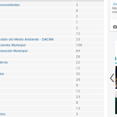
D
descendientes
3
Más
6
en
2
1
2
15
estión del Medio Ambiente - DAGMA
23
cienda Municipal
106
aneación Municipal
64
26
nterno
22
12
ivo
32
26
9
12
23
8
13
mico
3