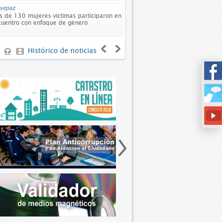
esepaz
Cultura
 de 130 mujeres víctimas participaron en
Cultura Ciudadana también le
cuentro con enfoque de género
reconciliación
Histórico de noticias