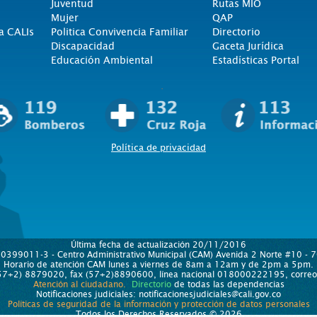
Juventud
Rutas MIO
Mujer
QAP
a CALIs
Politica Convivencia Familiar
Directorio
Discapacidad
Gaceta Jurídica
Educación Ambiental
Estadísticas Portal
.
Política de privacidad
Última fecha de actualización 20/11/2016
890399011-3 - Centro Administrativo Municipal (CAM) Avenida 2 Norte #10 - 70
Horario de atención CAM lunes a viernes de 8am a 12am y de 2pm a 5pm.
 (57+2) 8879020, fax (57+2)8890600, línea nacional 018000222195, correo e
Atención al ciudadano.
Directorio
de todas las dependencias
Notificaciones judiciales: notificacionesjudiciales@cali.gov.co
Políticas de seguridad de la información y protección de datos personales
Todos los Derechos Reservados © 2026