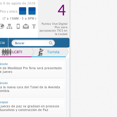
o 9 de agosto de 2026
4
Pico y placa
(7 a 10AM - 5 a 8PM )
Puntos Vive Digital
Plus para
apropiación TICS en
la ciudad
cia
LGBTI
Turista
ánsito
Alcalde en línea
n de Movilidad Pre feria será presentado
Se graduaron las 500 mujer
e jueves
siendo capacitadas en manuf
internacional
ánsito
Deporte
ta la nueva cara del Túnel de la Avenida
Disfruta de la exposición foto
lombia
Exprésate Deporvida
esepaz
Deporte
 jueces de paz se gradúan en procesos
Golondrinas, a disfrutar de l
taurativos y construcción de Paz
de los Juegos deportivos y re