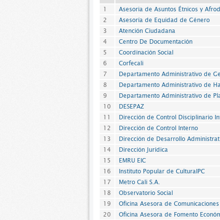
1
Asesoria de Asuntos Étnicos y Afro
2
Asesoría de Equidad de Género
3
Atención Ciudadana
4
Centro De Documentación
5
Coordinación Social
6
Corfecali
7
Departamento Administrativo de G
8
Departamento Administrativo de Ha
9
Departamento Administrativo de Pl
10
DESEPAZ
11
Dirección de Control Disciplinario I
12
Dirección de Control Interno
13
Dirección de Desarrollo Administrat
14
Dirección Jurídica
15
EMRU EIC
16
Instituto Popular de CulturaIPC
17
Metro Cali S.A.
18
Observatorio Social
19
Oficina Asesora de Comunicaciones
20
Oficina Asesora de Fomento Econó