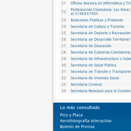
21
Oficina Asesora en Informática y Te
Participación Ciudadana: Las líneas
22
al 3166937405
23
Relaciones Públicas y Protocolo
24
Secretaría de Cultura y Turismo
25
Secretaría de Deporte y Recreación
26
Secretaría de Desarrollo Territorial 
27
Secretaría de Educación
28
Secretaria de Gobierno Convivencia
29
Secretaría de Infraestructura y Valo
30
Secretaría de Salud Pública
31
Secretaría de Tránsito y Transporte
32
Secretaría de Vivienda Social
33
Secretaría General
34
Secretaría Muncipal para la Gestió
Lo más consultado
Pico y Placa
Aerofotografía Interactiva
Boletín de Prensa