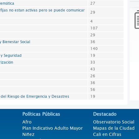
lemática
27
 fijas no estan activas pero se puede comunicar
29
4
107
29
y Bienestar Social
36
140
 y Seguridad
19
rización
33
43
26
36
56
n del Riesgo de Emergencia y Desastres
19
Políticas Públicas
Destacado
Afro
Observatorio Social
Plan Indicativo Adulto Mayor
Mapas de la Ciudad
Niñez
Cali en Cifras