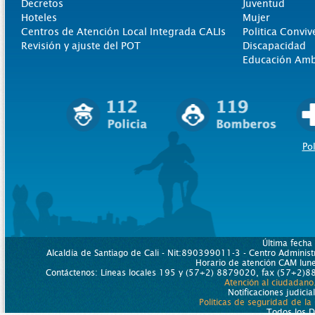
Decretos
Juventud
Hoteles
Mujer
Centros de Atención Local Integrada CALIs
Politica Conviv
Revisión y ajuste del POT
Discapacidad
Educación Amb
Pol
Última fecha
Alcaldía de Santiago de Cali - Nit:890399011-3 - Centro Administr
Horario de atención CAM lu
Contáctenos: Líneas locales 195 y (57+2) 8879020, fax (57+2)88
Atención al ciudadano
Notificaciones judicia
Políticas de seguridad de la
Todos los 