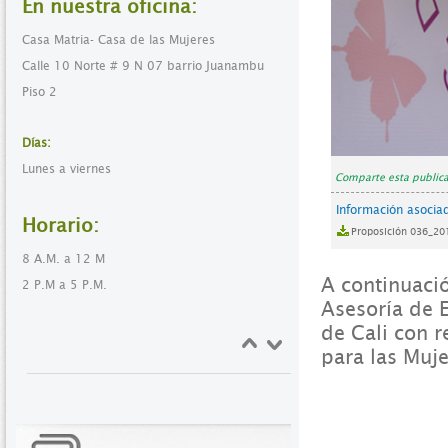
En nuestra oficina:
Casa Matria- Casa de las Mujeres
Calle 10 Norte # 9 N 07 barrio Juanambu
Piso 2
Días:
Lunes a viernes
Comparte esta publica
Información asocia
Horario:
Proposición 036_20
8 A.M. a 12 M
A continuaci
2 P.M a 5 P.M.
Asesoría de 
de Cali con r
para las Muj