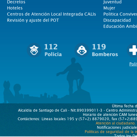
Decretos
Juventud
Hoteles
Mujer
Centros de Atención Local Integrada CALIs
Politica Convive
Revisión y ajuste del POT
Discapacidad
Educación Ambi
Polí
Última fecha 
Alcaldía de Santiago de Cali - Nit:890399011-3 - Centro Administra
Horario de atención CAM lun
Contáctenos: Líneas locales 195 y (57+2) 8879020, fax (57+2)889
Atención al ciudadano.
Notificaciones judicial
Políticas de seguridad de la 
Todos los D