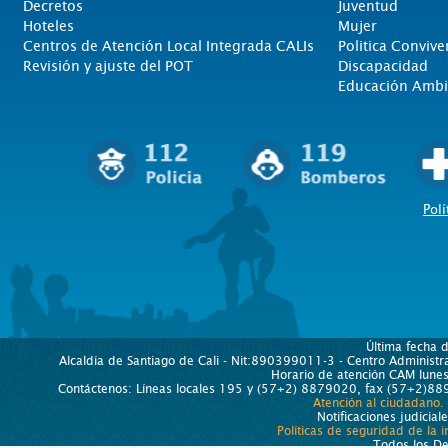
Decretos
Juventud
Hoteles
Mujer
Centros de Atención Local Integrada CALIs
Politica Convive
Revisión y ajuste del POT
Discapacidad
Educación Ambi
Polí
Última fecha 
Alcaldía de Santiago de Cali - Nit:890399011-3 - Centro Administra
Horario de atención CAM lun
Contáctenos: Líneas locales 195 y (57+2) 8879020, fax (57+2)889
Atención al ciudadano.
Notificaciones judicial
Políticas de seguridad de la 
Todos los D