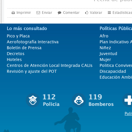
Imprimir
Enviar
Comentar
Valorar
Estadística
Lo más consultado
Políticas Públic
Pico y Placa
Afro
Aerofotografía Interactiva
Plan Indicativo
Boletín de Prensa
Niñez
Decretos
Juventud
Hoteles
Mujer
Centros de Atención Local Integrada CALIs
Politica Convive
Revisión y ajuste del POT
Discapacidad
Educación Ambi
Polí