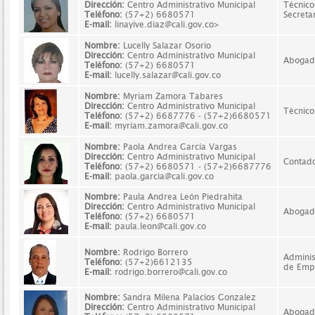
Dirección:
Centro Administrativo Municipal
Técnico
Teléfono:
(57+2) 6680571
Secreta
E-mail:
linayive.diaz@cali.gov.co>
Nombre:
Lucelly Salazar Osorio
Dirección:
Centro Administrativo Municipal
Abogad
Teléfono:
(57+2) 6680571
E-mail:
lucelly.salazar@cali.gov.co
Nombre:
Myriam Zamora Tabares
Dirección:
Centro Administrativo Municipal
Técnico
Teléfono:
(57+2) 6687776 - (57+2)6680571
E-mail:
myriam.zamora@cali.gov.co
Nombre:
Paola Andrea García Vargas
Dirección:
Centro Administrativo Municipal
Contad
Teléfono:
(57+2) 6680571 - (57+2)6687776
E-mail:
paola.garcia@cali.gov.co
Nombre:
Paula Andrea León Piedrahita
Dirección:
Centro Administrativo Municipal
Abogad
Teléfono:
(57+2) 6680571
E-mail:
paula.leon@cali.gov.co
Nombre:
Rodrigo Borrero
Adminis
Teléfono:
(57+2)6612135
de Emp
E-mail:
rodrigo.borrero@cali.gov.co
Nombre:
Sandra Milena Palacios Gonzalez
Dirección:
Centro Administrativo Municipal
Abogad