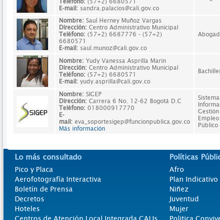
Teléfono:
(57+2) 6680571
E-mail:
sandra.palacios@cali.gov.co
Nombre:
Saul Herney Muñoz Vargas
Dirección:
Centro Administrativo Municipal
Teléfono:
(57+2) 6687776 - (57+2)
Abogad
6680571
E-mail:
saul.munoz@cali.gov.co
Nombre:
Yudy Vanessa Asprilla Marin
Dirección:
Centro Administrativo Municipal
Bachille
Teléfono:
(57+2) 6680571
E-mail:
yudy.asprilla@cali.gov.co
Nombre:
SIGEP
Sistema
Dirección:
Carrera 6 No. 12-62 Bogotá D.C
Informa
Teléfono:
018000917770
Gestión
E-
Empleo
mail:
eva_soportesigep@funcionpublica.gov.co
Público
Más información
Lo más consultado
Políticas Públi
Pico y Placa
Afro
Aerofotografía Interactiva
Plan Indicativ
Boletín de Prensa
Niñez
Decretos
Juventud
Hoteles
Mujer
Centros de Atención Local Integrada CALIs
Politica Conviv