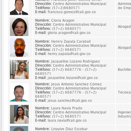
Dirección:
Centro Administrativo Municipal
Adminis
Teléfono:
(57+2)6680571
de Emp
E-mail:
francisco.gomez@cali.gov.co
Nombre:
Gloria Aragon
Dirección:
Centro Administrativo Municipal
Abogad
Teléfono:
(57+2) 6680571
E-mail:
gloria.aragon@cali.gov.co
Nombre:
Henrry Zapata Carabalí
Dirección:
Centro Administrativo Municipal
Abogad
Teléfono:
(57+2) 6680571
E-mail:
henry.zapata@cali.gov.co
Nombre:
Jacqueline Lozano Rodriguez
Dirección:
Centro Administrativo Municipal
Teléfono:
(57+2) 6687776 - (57+2)
Bachille
6680571
E-mail:
jacqueline.lozano@cali.gov.co
Nombre:
Jesus Antonio Sanchez Gómez
Dirección:
Centro Administrativo Municipal
Teléfono:
(57+2) 6687776 - (57+2)
Técnico
6680571
E-mail:
jesus.sanchez@cali.gov.co
Nombre:
Laura Navia Prado
Dirección:
Centro Administrativo Municipal
Ingenie
Teléfono:
(57+2) 6680571
Industri
E-mail:
laura.navia@cali.gov.co
Nombre:
Linayive Diaz Escobar