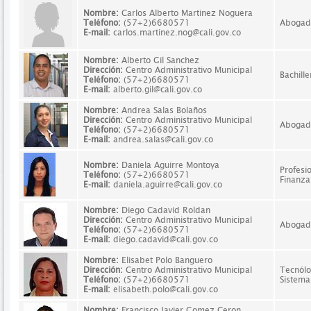
Nombre:
Carlos Alberto Martínez Noguera
Teléfono:
(57+2)6680571
Abogad
E-mail:
carlos.martinez.nog@cali.gov.co
Nombre:
Alberto Gil Sanchez
Dirección:
Centro Administrativo Municipal
Bachille
Teléfono:
(57+2)6680571
E-mail:
alberto.gil@cali.gov.co
Nombre:
Andrea Salas Bolaños
Dirección:
Centro Administrativo Municipal
Abogad
Teléfono:
(57+2)6680571
E-mail:
andrea.salas@cali.gov.co
Nombre:
Daniela Aguirre Montoya
Profesi
Teléfono:
(57+2)6680571
Finanza
E-mail:
daniela.aguirre@cali.gov.co
Nombre:
Diego Cadavid Roldan
Dirección:
Centro Administrativo Municipal
Abogad
Teléfono:
(57+2)6680571
E-mail:
diego.cadavid@cali.gov.co
Nombre:
Elisabet Polo Banguero
Dirección:
Centro Administrativo Municipal
Tecnólo
Teléfono:
(57+2)6680571
Sistema
E-mail:
elisabeth.polo@cali.gov.co
Nombre:
Francisco Javier Gomez Ceron