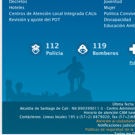
Decretos
Juventud
Hoteles
Mujer
Centros de Atención Local Integrada CALIs
Politica Conviv
Revisión y ajuste del POT
Discapacidad
Educación Amb
Pol
Última fecha
Alcaldía de Santiago de Cali - Nit:890399011-3 - Centro Administr
Horario de atención CAM lu
Contáctenos: Líneas locales 195 y (57+2) 8879020, fax (57+2)88
Atención al ciudadano
Notificaciones judicia
Políticas de seguridad de la
Todos los 