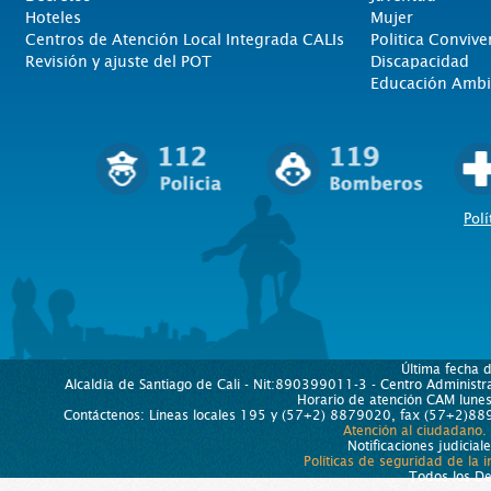
Hoteles
Mujer
Centros de Atención Local Integrada CALIs
Politica Convive
Revisión y ajuste del POT
Discapacidad
Educación Ambi
Polí
Última fecha 
Alcaldía de Santiago de Cali - Nit:890399011-3 - Centro Administra
Horario de atención CAM lun
Contáctenos: Líneas locales 195 y (57+2) 8879020, fax (57+2)889
Atención al ciudadano.
Notificaciones judicial
Políticas de seguridad de la 
Todos los D