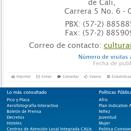
de Cali,
Carrera 5 No. 6 - 
PBX: (57-2) 88588
Fax:
(57-2)
88590
Correo de contacto:
cultura
Número de visitas 
Fecha de pub
Imprimir
Enviar
Comentar
Valorar
Estadística
Lo más consultado
Políticas Públic
Pico y Placa
Afro
Aerofotografía Interactiva
Plan Indicativo
Boletín de Prensa
Niñez
Decretos
Juventud
Hoteles
Mujer
Centros de Atención Local Integrada CALIs
Politica Convive