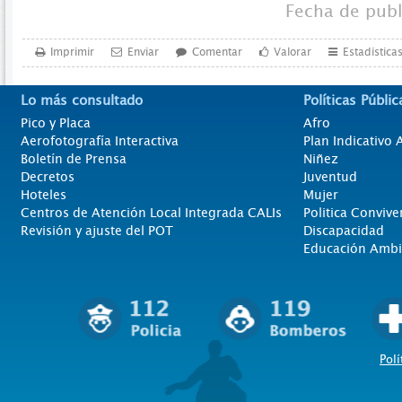
Fecha de pub
Imprimir
Enviar
Comentar
Valorar
Estadística
Lo más consultado
Políticas Públic
Pico y Placa
Afro
Aerofotografía Interactiva
Plan Indicativo
Boletín de Prensa
Niñez
Decretos
Juventud
Hoteles
Mujer
Centros de Atención Local Integrada CALIs
Politica Convive
Revisión y ajuste del POT
Discapacidad
Educación Ambi
Polí