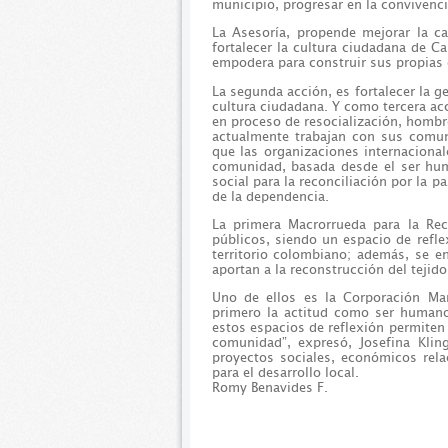
municipio, progresar en la convivenci
La Asesoría, propende mejorar la ca
fortalecer la cultura ciudadana de C
empodera para construir sus propias 
La segunda acción, es fortalecer la g
cultura ciudadana. Y como tercera ac
en proceso de resocialización, hombr
actualmente trabajan con sus comu
que las organizaciones internacional
comunidad, basada desde el ser hum
social para la reconciliación por la p
de la dependencia.
La primera Macrorrueda para la Rec
públicos, siendo un espacio de refle
territorio colombiano; además, se 
aportan a la reconstrucción del tejido
Uno de ellos es la Corporación Ma
primero la actitud como ser humano;
estos espacios de reflexión permiten
comunidad”, expresó, Josefina Klin
proyectos sociales, económicos rel
para el desarrollo local.
Romy Benavides F.