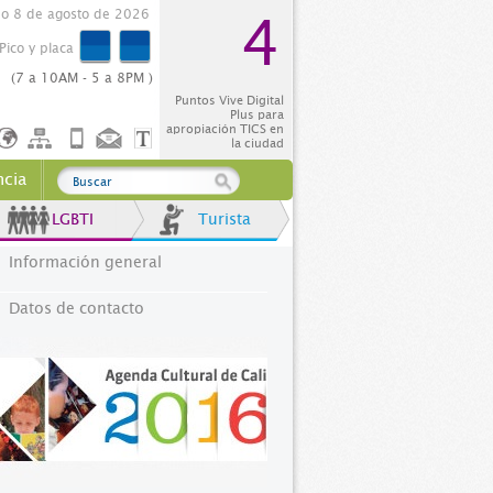
o 8 de agosto de 2026
4
Pico y placa
(7 a 10AM - 5 a 8PM )
Puntos Vive Digital
Plus para
apropiación TICS en
la ciudad
ncia
LGBTI
Turista
Información general
Datos de contacto