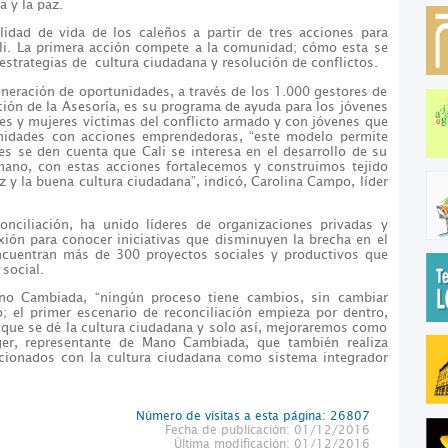
a y la paz.
lidad de vida de los caleños a partir de tres acciones para
ali. La primera acción compete a la comunidad; cómo esta se
estrategias de cultura ciudadana y resolución de conflictos.
eneración de oportunidades, a través de los 1.000 gestores de
ción de la Asesoría, es su programa de ayuda para los jóvenes
es y mujeres víctimas del conflicto armado y con jóvenes que
nidades con acciones emprendedoras, “este modelo permite
es se den cuenta que Cali se interesa en el desarrollo de su
ano, con estas acciones fortalecemos y construimos tejido
az y la buena cultura ciudadana”, indicó, Carolina Campo, líder
onciliación, ha unido líderes de organizaciones privadas y
xión para conocer iniciativas que disminuyen la brecha en el
encuentran más de 300 proyectos sociales y productivos que
 social.
no Cambiada, “ningún proceso tiene cambios, sin cambiar
 el primer escenario de reconciliación empieza por dentro,
 que se dé la cultura ciudadana y solo así, mejoraremos como
ger, representante de Mano Cambiada, que también realiza
acionados con la cultura ciudadana como sistema integrador
Número de visitas a esta página: 26807
Fecha de publicación: 01/12/2016
Última modificación: 01/12/2016