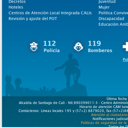
Decretos
Juventud
Hoteles
Mujer
Centros de Atención Local Integrada CALIs
Politica Conviv
Revisión y ajuste del POT
Discapacidad
Educación Amb
Pol
Última fecha
Alcaldía de Santiago de Cali - Nit:890399011-3 - Centro Administr
Horario de atención CAM lu
Contáctenos: Líneas locales 195 y (57+2) 8879020, fax (57+2)88
Atención al ciudadano
Notificaciones judicia
Políticas de seguridad de la
Todos los 