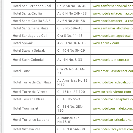
Hotel San Fernando Real
Calle 5B No. 36-40
www.sanfernandoreal.co
Hotel Santa Cecilia
Av 6 N No 24N -58
www.hotelsantacecilia.c
Hotel Santa Cecilia S.A.S.
Av 6N No 24N-58
www.hotelsantacecilia.c
Hotel Santamaria Plaza
Cll 5 No.59A-43
www.santamariahoteles.
Hotel Santiago de Cali
Cra 6 No. 11-48
www.hotelsantiagodecali
Hotel Spiwak
Av 6D No 36 N 18
www.spiwak.com
Hotel Stancia Spiwak
Cll 40N No 5N-29
Hotel Stein Colonial
Av. 4N No. 3-33
www.hotelstein.com.co
Cra 2N No. 46AN-
Hotel Tone
www.amarillasinternet.c
21
Av Americas No 18
Hotel Torre de Cali Plaza
www.hoteltorredecali.co
N 25
Hotel Torre del Viento
Cll 4B No. 27-120
www.torredelviento.com
Hotel Toscana Plaza
Cll 10 No 65-31
www.hoteltoscanaplaza.
Cll 31N No. 2BN-
Hotel Tourmalet
www.hoteltourmalet.com
120
Autopista sur
Hotel Turistico La Luna
www.hotelturisticolaluna
No.13-01
Hotel Vizcaya Real
Cll 20N # 5AN-30
www.hotelvizcayareal.co