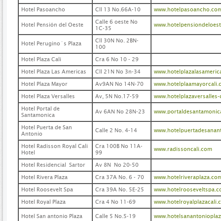
Hotel Pasoancho
Cll 13 No.66A-10
www.hotelpasoancho.co
Calle 6 oeste No
Hotel Pensión del Oeste
www.hotelpensiondeloes
1C-35
Cll 30N No. 2BN-
Hotel Perugino´s Plaza
100
Hotel Plaza Cali
Cra 6 No 10 - 29
Hotel Plaza Las Americas
Cll 21N No 3n-34
www.hotelplazalasameric
Hotel Plaza Mayor
Av9AN No 14N-70
www.hotelplaamayorcali
Hotel Plaza Versalles
Av, 5N No.17-59
www.hotelplazaversalles-
Hotel Portal de
Av 6AN No 28N-23
www.portaldesantamonic
Santamonica
Hotel Puerta de San
Calle 2 No. 4-14
www.hotelpuertadesanan
Antonio
Hotel Radisson Royal Cali
Cra 100B No 11A-
www.radissoncali.com
Hotel
99
Hotel Residencial Sartor
Av 8N No 20-50
Hotel Rivera Plaza
Cra 37A No. 6 - 70
www.hotelriveraplaza.co
Hotel Roosevelt Spa
Cra 39A No. 5E-25
www.hotelrooseveltspa.
Hotel Royal Plaza
Cra 4 No 11-69
www.hotelroyalplazacali.
Hotel San antonio Plaza
Calle 5 No.5-19
www.hotelsanantoniopla