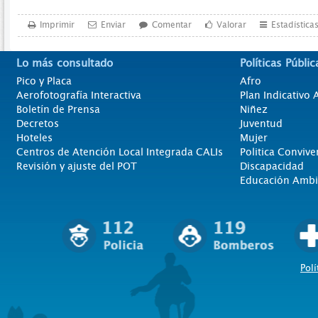
Imprimir
Enviar
Comentar
Valorar
Estadística
Lo más consultado
Políticas Públic
Pico y Placa
Afro
Aerofotografía Interactiva
Plan Indicativo
Boletín de Prensa
Niñez
Decretos
Juventud
Hoteles
Mujer
Centros de Atención Local Integrada CALIs
Politica Convive
Revisión y ajuste del POT
Discapacidad
Educación Ambi
Polí