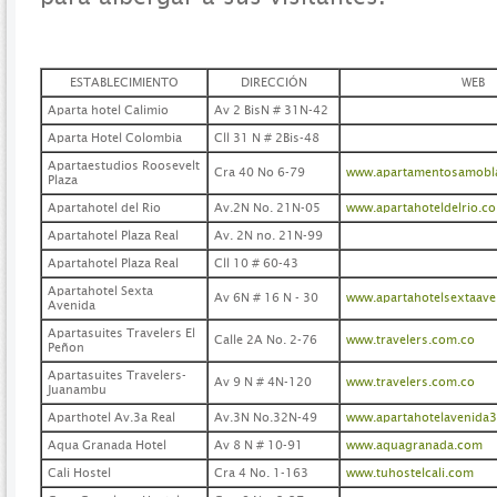
ESTABLECIMIENTO
DIRECCIÓN
WEB
Aparta hotel Calimio
Av 2 BisN # 31N-42
Aparta Hotel Colombia
Cll 31 N # 2Bis-48
Apartaestudios Roosevelt
Cra 40 No 6-79
www.apartamentosamobla
Plaza
Apartahotel del Rio
Av.2N No. 21N-05
www.apartahoteldelrio.c
Apartahotel Plaza Real
Av. 2N no. 21N-99
Apartahotel Plaza Real
Cll 10 # 60-43
Apartahotel Sexta
Av 6N # 16 N - 30
www.apartahotelsextaav
Avenida
Apartasuites Travelers El
Calle 2A No. 2-76
www.travelers.com.co
Peñon
Apartasuites Travelers-
Av 9 N # 4N-120
www.travelers.com.co
Juanambu
Aparthotel Av.3a Real
Av.3N No.32N-49
www.apartahotelavenida3
Aqua Granada Hotel
Av 8 N # 10-91
www.aquagranada.com
Cali Hostel
Cra 4 No. 1-163
www.tuhostelcali.com