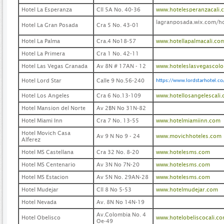
Hotel La Esperanza
Cll 5A No. 40-36
www.hotelesperanzacali.
lagranposada.wix.com/h
Hotel La Gran Posada
Cra 5 No. 43-01
Hotel La Palma
Cra.4 No18-57
www.hotellapalmacali.co
Hotel La Primera
Cra 1 No. 42-11
Hotel Las Vegas Granada
Av 8N # 17AN - 12
www.hoteleslasvegascol
Hotel Lord Star
Calle 9 No.56-240
https://www.lordstarhotel.co
Hotel Los Angeles
Cra 6 No.13-109
www.hotellosangelescali
Hotel Mansion del Norte
Av 2BN No 31N-82
Hotel Miami Inn
Cra 7 No. 13-55
www.hotelmiamiinn.com
Hotel Movich Casa
Av 9 N No 9 - 24
www.movichhoteles.com
Alferez
Hotel MS Castellana
Cra 32 No. 8-20
www.hotelesms.com
Hotel MS Centenario
Av 3N No 7N-20
www.hotelesms.com
Hotel MS Estacion
Av 5N No. 29AN-28
www.hotelesms.com
Hotel Mudejar
Cll 8 No 5-53
www.hotelmudejar.com
Hotel Nevada
Av. 8N No 14N-19
Av.Colombia No. 4
Hotel Obelisco
www.hotelobeliscocali.c
Oe-49