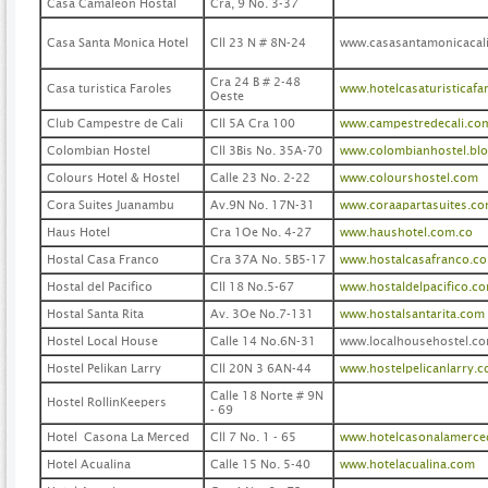
Casa Camaleon Hostal
Cra, 9 No. 3-37
Casa Santa Monica Hotel
Cll 23 N # 8N-24
www.casasantamonicacal
Cra 24 B # 2-48
Casa turistica Faroles
www.hotelcasaturisticafa
Oeste
Club Campestre de Cali
Cll 5A Cra 100
www.campestredecali.co
Colombian Hostel
Cll 3Bis No. 35A-70
www.colombianhostel.bl
Colours Hotel & Hostel
Calle 23 No. 2-22
www.colourshostel.com
Cora Suites Juanambu
Av.9N No. 17N-31
www.coraapartasuites.c
Haus Hotel
Cra 1Oe No. 4-27
www.haushotel.com.co
Hostal Casa Franco
Cra 37A No. 5B5-17
www.hostalcasafranco.c
Hostal del Pacifico
Cll 18 No.5-67
www.hostaldelpacifico.c
Hostal Santa Rita
Av. 3Oe No.7-131
www.hostalsantarita.com
Hostel Local House
Calle 14 No.6N-31
www.localhousehostel.c
Hostel Pelikan Larry
Cll 20N 3 6AN-44
www.hostelpelicanlarry.
Calle 18 Norte # 9N
Hostel RollinKeepers
- 69
Hotel Casona La Merced
Cll 7 No. 1 - 65
www.hotelcasonalamerce
Hotel Acualina
Calle 15 No. 5-40
www.hotelacualina.com