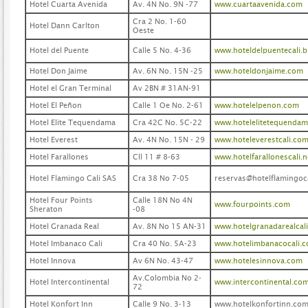
Hotel Cuarta Avenida
Av. 4N No. 9N -77
www.cuartaavenida.com
Cra 2 No. 1-60
Hotel Dann Carlton
Oeste
Hotel del Puente
Calle 5 No. 4-36
www.hoteldelpuentecali.
Hotel Don Jaime
Av. 6N No. 15N -25
www.hoteldonjaime.com
Hotel el Gran Terminal
Av 2BN # 31AN-91
Hotel El Peñon
Calle 1 Oe No. 2-61
www.hotelelpenon.com
Hotel Elite Tequendama
Cra 42C No. 5C-22
www.hotelelitetequenda
Hotel Everest
Av. 4N No. 15N - 29
www.hoteleverestcali.co
Hotel Farallones
Cll 11 # 8-63
www.hotelfarallonescali.n
Hotel Flamingo Cali SAS
Cra 38 No 7-05
reservas@hotelflamingoc
Hotel Four Points
Calle 18N No 4N
www.fourpoints.com
Sheraton
-08
Hotel Granada Real
Av. 8N No 15 AN-31
www.hotelgranadarealcal
Hotel Imbanaco Cali
Cra 40 No. 5A-23
www.hotelimbanacocali.
Hotel Innova
Av 6N No. 43-47
www.hotelesinnova.com
Av.Colombia No 2-
Hotel Intercontinental
www.intercontinental.co
72
Hotel Konfort Inn
Calle 9 No. 3-13
www.hotelkonfortinn.c