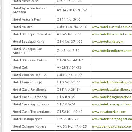
Hotel Americana
Cra 4 No. 8 - 73
Hotel Apartaestudios
Av 9AN # 13 N - 52
Granada
Hotel Astoria Real
Cll 11 No. 5-16
Hotel Austral
Calle 1 Oe No. 2-18
www.hotel-austral.com.c
Hotel Boutique Casa Azul
Av. 4N No. 5-09
www.hotellacasaazul.com
Hotel Boutique Karlo
Cll 4 No. 27-100
www.hotelkarlo.com
Hotel Boutique San
Cra 6 No. 2-51
www.hotelboutiquesanan
Antonio
Hotel Brisas de Calima
Cll 70 No. 4AN-71
Hotel Cali
Av 2BN # 31-52
Hotel Camino Real 1A
Calle 9 No. 3- 54
Hotel Cañaveralejo
Cll 3 No. 57-20
www.hotelcanaveralejo.c
Hotel Casa Farallones
Cll 5 N # 2N-54
www.hotelcasafarallones
Hotel Casa Gustadora
Cll 6 # 8-39
www.hotelcasagustadora
Hotel Casa Republicana
Cll 7 # 6-74
www.hotelcasarepublica
Hotel Casa Tequendama
Cll 5A No. 40-41
www.casahoteles.com
Hotel Champagñat
Cra 29 # 9-72
www.hotelchampagnat.c
Hotel Cosmos Xpress
Av. 3N No. 17N -25
www.cosmosxpress.com