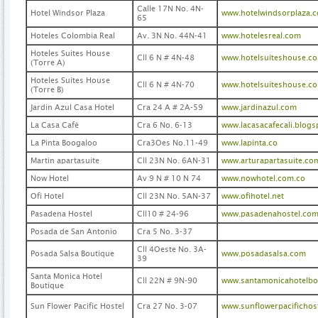
Calle 17N No. 4N-
Hotel Windsor Plaza
www.hotelwindsorplaza.
65
Hoteles Colombia Real
Av. 3N No. 44N-41
www.hotelesreal.com
Hoteles Suites House
Cll 6 N # 4N-48
www.hotelsuiteshouse.c
(Torre A)
Hoteles Suites House
Cll 6 N # 4N-70
www.hotelsuiteshouse.c
(Torre B)
Jardin Azul Casa Hotel
Cra 24 A # 2A-59
www.jardinazul.com
La Casa Café
Cra 6 No. 6-13
www.lacasacafecali.blog
La Pinta Boogaloo
Cra3Oes No.11-49
www.lapinta.co
Martin apartasuite
Cll 23N No. 6AN-31
www.arturapartasuite.co
Now Hotel
Av 9 N # 10 N 74
www.nowhotel.com.co
Ofi Hotel
Cll 23N No. 5AN-37
www.ofihotel.net
Pasadena Hostel
Cll10 # 24-96
www.pasadenahostel.com
Posada de San Antonio
Cra 5 No. 3-37
Cll 4Oeste No. 3A-
Posada Salsa Boutique
www.posadasalsa.com
39
Santa Monica Hotel
Cll 22N # 9N-90
www.santamonicahotelbo
Boutique
Sun Flower Pacific Hostel
Cra 27 No. 3-07
www.sunflowerpacifichos