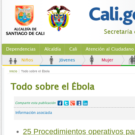
Secretaría
Dependencias
Alcaldía
Cali
Atención al Ciudadano
Niños
Jóvenes
Mujer
Inicio
Todo sobre el Ébola
Todo sobre el Ébola
Comparte esta publicación
Información asociada
25 Procedimientos operativos pa