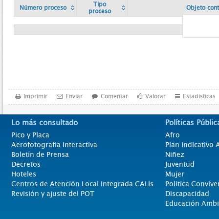
Tipo
Número proceso
Objeto cont
proceso
Imprimir
Enviar
Comentar
Valorar
Estadísticas
Lo más consultado
Políticas Públic
Pico y Placa
Afro
Aerofotografía Interactiva
Plan Indicativo
Boletín de Prensa
Niñez
Decretos
Juventud
Hoteles
Mujer
Centros de Atención Local Integrada CALIs
Politica Convive
Revisión y ajuste del POT
Discapacidad
Educación Ambi