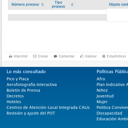
Tipo
Número proceso
Objeto cont
proceso
Imprimir
Enviar
Comentar
Valorar
Estadísticas
Lo más consultado
Políticas Públic
Pico y Placa
Afro
Aerofotografía Interactiva
Plan Indicativo
Boletín de Prensa
Niñez
Decretos
Juventud
Hoteles
Mujer
Centros de Atención Local Integrada CALIs
Politica Convive
Revisión y ajuste del POT
Discapacidad
Educación Ambi