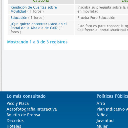
Categoría
Des
Rendición de Cuentas sobre
Inscriba su pregunta sobre la 
Movilidad
( 1 foros )
en movilidad
Educación
( 1 foros )
Prueba Foro Educación
¿Que quiere encontrar usted en el
Este foro es para conocer la 
Portal de la Alcaldía de Cali?
( 1
Cali frente al portal Municipal
foros )
Mostrando 1 a 3 de 3 registros
Lo más consultado
Políticas Públic
Pico y Placa
Afro
Aerofotografía Interactiva
Plan Indicativo
Boletín de Prensa
Niñez
Decretos
Juventud
Hoteles
Mujer