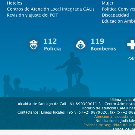
Hoteles
Mujer
Centros de Atención Local Integrada CALIs
Politica Convive
Revisión y ajuste del POT
Discapacidad
Educación Ambi
Polí
Última fecha 
Alcaldía de Santiago de Cali - Nit:890399011-3 - Centro Administra
Horario de atención CAM lun
Contáctenos: Líneas locales 195 y (57+2) 8879020, fax (57+2)889
Atención al ciudadano.
Notificaciones judicial
Políticas de seguridad de la 
Todos los D