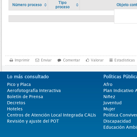
Tipo
Número proceso
Objeto cont
proceso
Imprimir
Enviar
Comentar
Valorar
Estadísticas
Lo más consultado
Políticas Públic
Pico y Placa
Afro
Aerofotografía Interactiva
Plan Indicativo
Boletín de Prensa
Niñez
Decretos
Juventud
Hoteles
Mujer
Centros de Atención Local Integrada CALIs
Politica Convive
Revisión y ajuste del POT
Discapacidad
Educación Ambi