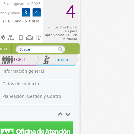
es 5 de agosto de 2026
4
3
4
Pico y placa
(7 a 10AM - 5 a 8PM )
Puntos Vive Digital
Plus para
apropiación TICS en
la ciudad
ncia
LGBTI
Turista
Información general
Datos de contacto
Planeación, Gestión y Control