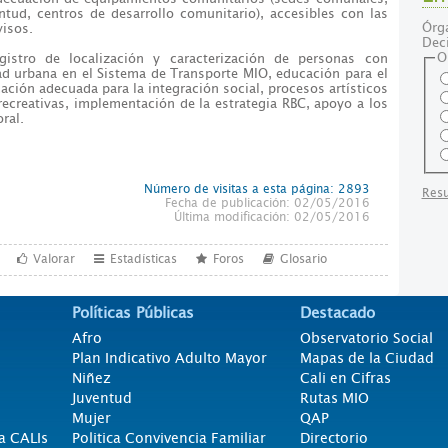
entud, centros de desarrollo comunitario), accesibles con las
Órg
visos.
Deci
O
egistro de localización y caracterización de personas con
d urbana en el Sistema de Transporte MIO, educación para el
ación adecuada para la integración social, procesos artísticos
 recreativas, implementación de la estrategia RBC, apoyo a los
ral.
Número de visitas a esta página: 2893
Resu
Fecha de publicación: 02/05/2016
Última modificación: 02/05/2016
Valorar
Estadísticas
Foros
Glosario
Políticas Públicas
Destacado
Afro
Observatorio Social
Plan Indicativo Adulto Mayor
Mapas de la Ciudad
Niñez
Cali en Cifras
Juventud
Rutas MIO
Mujer
QAP
a CALIs
Politica Convivencia Familiar
Directorio