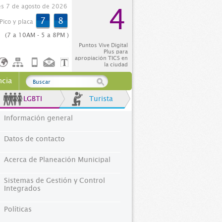
es 7 de agosto de 2026
4
7
8
Pico y placa
(7 a 10AM - 5 a 8PM )
Puntos Vive Digital
Plus para
apropiación TICS en
la ciudad
ncia
LGBTI
Turista
Información general
Datos de contacto
Acerca de Planeación Municipal
Sistemas de Gestión y Control
Integrados
Políticas