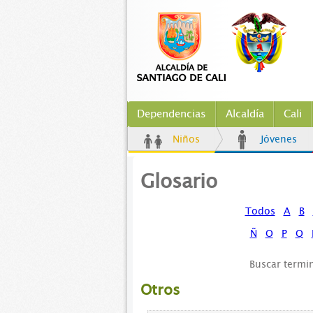
Dependencias
Alcaldía
Cali
Niños
Jóvenes
Glosario
Todos
A
B
Ñ
O
P
Q
Buscar termi
Otros