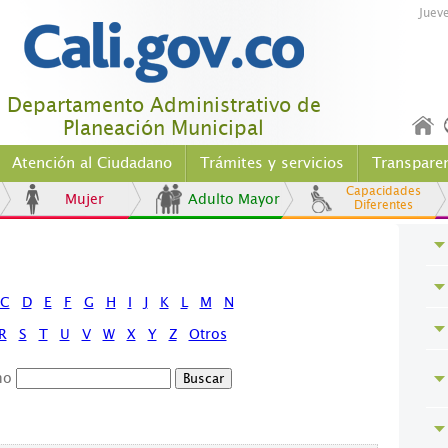
Juev
Departamento Administrativo de
Planeación Municipal
Atención al Ciudadano
Trámites y servicios
Transpare
Capacidades
Mujer
Adulto Mayor
Diferentes
C
D
E
F
G
H
I
J
K
L
M
N
R
S
T
U
V
W
X
Y
Z
Otros
no