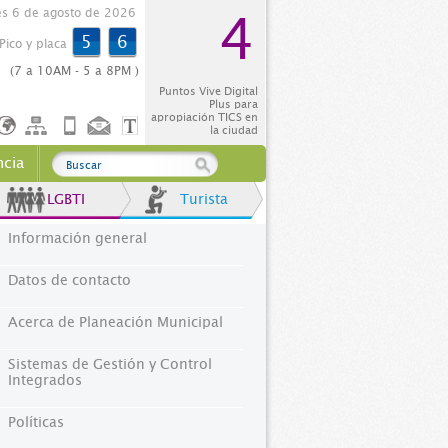
es 6 de agosto de 2026
4
5
6
Pico y placa
(7 a 10AM - 5 a 8PM )
Puntos Vive Digital
Plus para
apropiación TICS en
la ciudad
ncia
LGBTI
Turista
Información general
Datos de contacto
Acerca de Planeación Municipal
Sistemas de Gestión y Control
Integrados
Políticas