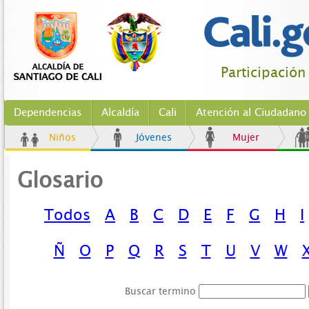
Participació
Dependencias
Alcaldía
Cali
Atención al Ciudadano
Niños
Jóvenes
Mujer
Glosario
Todos
A
B
C
D
E
F
G
H
I
Ñ
O
P
Q
R
S
T
U
V
W
Buscar termino