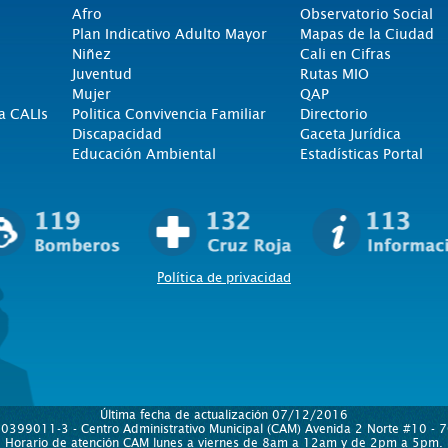
Afro
Observatorio Social
Plan Indicativo Adulto Mayor
Mapas de la Ciudad
Niñez
Cali en Cifras
Juventud
Rutas MIO
Mujer
QAP
a CALIs
Politica Convivencia Familiar
Directorio
Discapacidad
Gaceta Jurídica
Educación Ambiental
Estadísticas Portal
Política de privacidad
Última fecha de actualización 07/12/2016
890399011-3 - Centro Administrativo Municipal (CAM) Avenida 2 Norte #10 - 70
Horario de atención CAM lunes a viernes de 8am a 12am y de 2pm a 5pm.