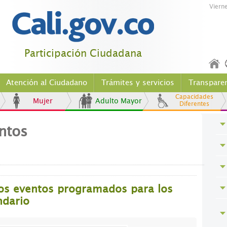
Viern
Participación Ciudadana
Atención al Ciudadano
Trámites y servicios
Transpare
Capacidades
Mujer
Adulto Mayor
Diferentes
ntos
los eventos programados para los
ndario