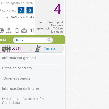
es 7 de agosto de 2026
4
7
8
Pico y placa
(7 a 10AM - 5 a 8PM )
Puntos Vive Digital
Plus para
apropiación TICS en
la ciudad
ncia
LGBTI
Turista
Información general
Datos de contacto
¿Quiénes somos?
Información de Interes
Espacios de Participación
Ciudadana