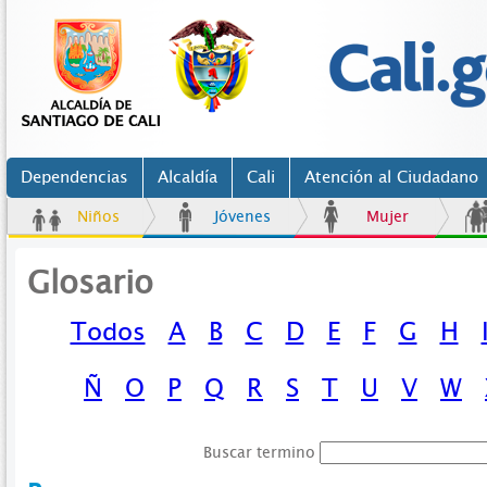
Dependencias
Alcaldía
Cali
Atención al Ciudadano
Niños
Jóvenes
Mujer
Glosario
Todos
A
B
C
D
E
F
G
H
Ñ
O
P
Q
R
S
T
U
V
W
Buscar termino