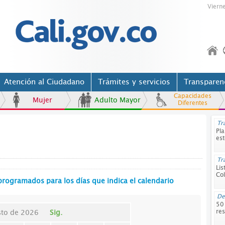
Viern
Atención al Ciudadano
Trámites y servicios
Transparen
Capacidades
Mujer
Adulto Mayor
Diferentes
Tr
Pla
est
Tr
Lis
Co
programados para los días que indica el calendario
D
50
res
to de 2026
Sig.