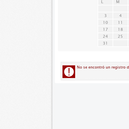
L
M
3
4
10
11
17
18
24
25
31
No se encontró un registro 