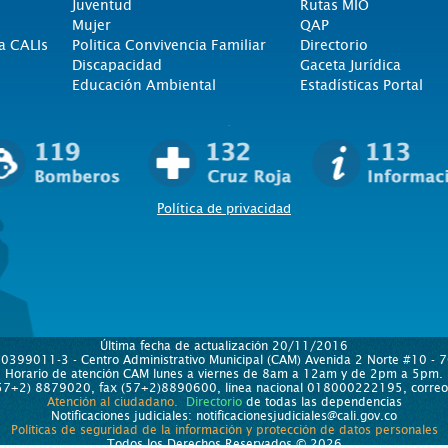
Juventud
Rutas MIO
Mujer
QAP
a CALIs
Politica Convivencia Familiar
Directorio
Discapacidad
Gaceta Jurídica
Educación Ambiental
Estadísticas Portal
.
Política de privacidad
Última fecha de actualización 20/11/2016
890399011-3 - Centro Administrativo Municipal (CAM) Avenida 2 Norte #10 - 70
Horario de atención CAM lunes a viernes de 8am a 12am y de 2pm a 5pm.
 (57+2) 8879020, fax (57+2)8890600, línea nacional 018000222195, correo e
Atención al ciudadano.
Directorio
de todas las dependencias
Notificaciones judiciales: notificacionesjudiciales@cali.gov.co
Políticas de seguridad de la información y protección de datos personales
Todos los Derechos Reservados © 2026