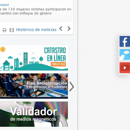
esepaz
Cultura
 de 130 mujeres víctimas participaron en
Cultura Ciudadana también le
cuentro con enfoque de género
reconciliación
Histórico de noticias