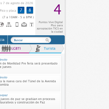
es 7 de agosto de 2026
4
7
8
Pico y placa
(7 a 10AM - 5 a 8PM )
Puntos Vive Digital
Plus para
apropiación TICS en
la ciudad
cia
LGBTI
Turista
ánsito
Alcalde en línea
n de Movilidad Pre feria será presentado
Se graduaron las 500 mujer
e jueves
siendo capacitadas en manuf
internacional
ánsito
Deporte
ta la nueva cara del Túnel de la Avenida
Disfruta de la exposición foto
lombia
Exprésate Deporvida
esepaz
Deporte
 jueces de paz se gradúan en procesos
Golondrinas, a disfrutar de l
taurativos y construcción de Paz
de los Juegos deportivos y re