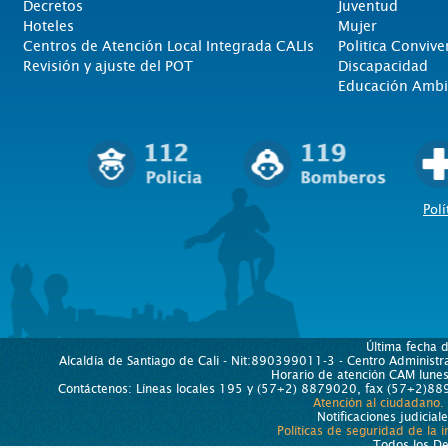
Decretos
Juventud
Hoteles
Mujer
Centros de Atención Local Integrada CALIs
Politica Convive
Revisión y ajuste del POT
Discapacidad
Educación Ambi
Polí
Última fecha 
Alcaldía de Santiago de Cali - Nit:890399011-3 - Centro Administra
Horario de atención CAM lun
Contáctenos: Líneas locales 195 y (57+2) 8879020, fax (57+2)889
Atención al ciudadano.
Notificaciones judicial
Políticas de seguridad de la 
Todos los D