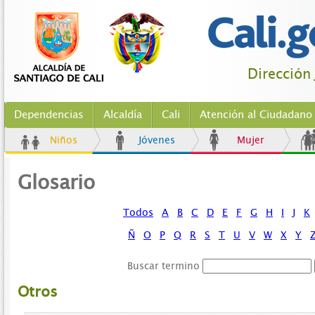
Dirección 
Dependencias
Alcaldía
Cali
Atención al Ciudadano
Niños
Jóvenes
Mujer
Glosario
Todos
A
B
C
D
E
F
G
H
I
J
K
Ñ
O
P
Q
R
S
T
U
V
W
X
Y
Buscar termino
Otros