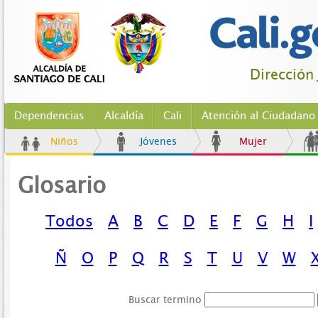
Dirección 
Dependencias
Alcaldía
Cali
Atención al Ciudadano
Niños
Jóvenes
Mujer
Glosario
Todos
A
B
C
D
E
F
G
H
I
Ñ
O
P
Q
R
S
T
U
V
W
Buscar termino