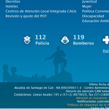
Decretos
Juventud
Hoteles
Mujer
Centros de Atención Local Integrada CALIs
Politica Convive
Revisión y ajuste del POT
Discapacidad
Educación Ambi
Polí
Última fecha 
Alcaldía de Santiago de Cali - Nit:890399011-3 - Centro Administra
Horario de atención CAM lun
Contáctenos: Líneas locales 195 y (57+2) 8879020, fax (57+2)889
Atención al ciudadano.
Notificaciones judicial
Políticas de seguridad de la 
Todos los D