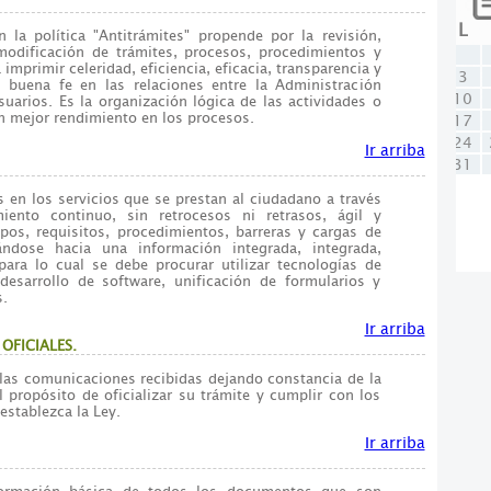
L
la política "Antitrámites" propende por la revisión,
modificación de trámites, procesos, procedimientos y
mprimir celeridad, eficiencia, eficacia, transparencia y
3
e buena fe en las relaciones entre la Administración
10
uarios. Es la organización lógica de las actividades o
un mejor rendimiento en los procesos.
17
24
Ir arriba
31
es en los servicios que se prestan al ciudadano a través
ento continuo, sin retrocesos ni retrasos, ágil y
mpos, requisitos, procedimientos, barreras y cargas de
ándose hacia una información integrada, integrada,
 para lo cual se debe procurar utilizar tecnologías de
desarrollo de software, unificación de formularios y
s.
Ir arriba
OFICIALES.
as comunicaciones recibidas dejando constancia de la
 propósito de oficializar su trámite y cumplir con los
stablezca la Ley.
Ir arriba