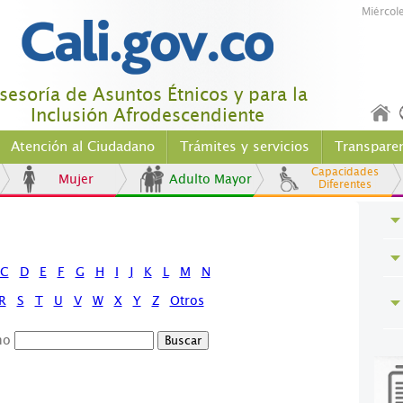
Miércol
sesoría de Asuntos Étnicos y para la
Inclusión Afrodescendiente
Atención al Ciudadano
Trámites y servicios
Transpare
Capacidades
Mujer
Adulto Mayor
Diferentes
C
D
E
F
G
H
I
J
K
L
M
N
R
S
T
U
V
W
X
Y
Z
Otros
no