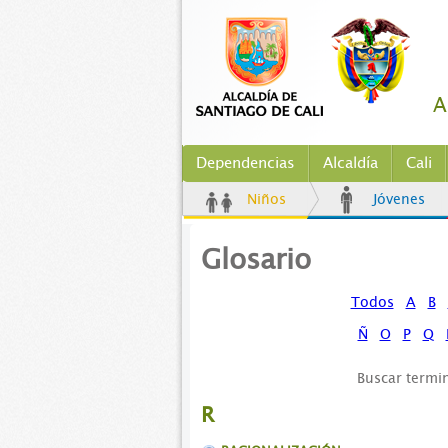
A
Dependencias
Alcaldía
Cali
Niños
Jóvenes
Glosario
Todos
A
B
Ñ
O
P
Q
Buscar termi
R