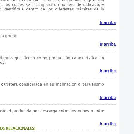
nformación básica de todos los documentos que son
 a los cuales se le asignará un número de radicado, y
 identifique dentro de los diferentes trámites de la
Ir arriba
da grupo.
Ir arriba
mientos que tienen como producción característica un
os.
Ir arriba
 carretera considerada en su inclinación o paralelismo
.
Ir arriba
ensidad producida por descarga entre dos nubes o entre
Ir arriba
OS RELACIONALES).