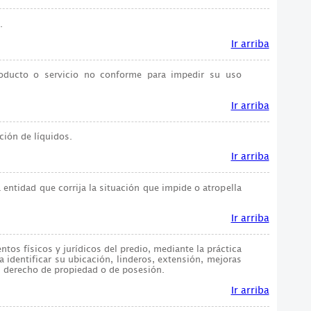
.
Ir arriba
oducto o servicio no conforme para impedir su uso
Ir arriba
ación de líquidos.
Ir arriba
 entidad que corrija la situación que impide o atropella
Ir arriba
entos físicos y jurídicos del predio, mediante la práctica
a identificar su ubicación, linderos, extensión, mejoras
el derecho de propiedad o de posesión.
Ir arriba