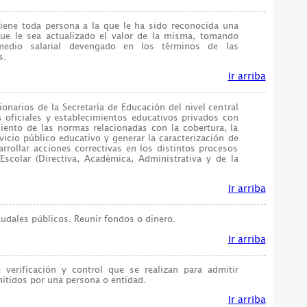
iene toda persona a la que le ha sido reconocida una
que le sea actualizado el valor de la misma, tomando
edio salarial devengado en los términos de las
s.
Ir arriba
ionarios de la Secretaría de Educación del nivel central
s oficiales y establecimientos educativos privados con
miento de las normas relacionadas con la cobertura, la
rvicio público educativo y generar la caracterización de
rrollar acciones correctivas en los distintos procesos
scolar (Directiva, Académica, Administrativa y de la
Ir arriba
udales públicos. Reunir fondos o dinero.
Ir arriba
verificación y control que se realizan para admitir
tidos por una persona o entidad.
Ir arriba