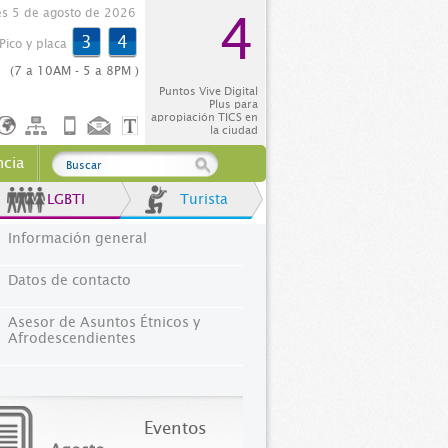
es 5 de agosto de 2026
4
3
4
Pico y placa
(7 a 10AM - 5 a 8PM )
Puntos Vive Digital
Plus para
apropiación TICS en
la ciudad
ncia
LGBTI
Turista
Información general
Datos de contacto
Asesor de Asuntos Étnicos y
Afrodescendientes
Eventos