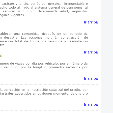
carácter vitalicio, periódico, personal, irrenunciable e
recho todo afiliado al sistema general de pensiones, al
 servicio y cumplir determinada edad, requisitos
egales vigentes.
Ir arriba
tablecer una comunidad después de un periodo de
un desastre. Las acciones incluirán construcción de
auración total de todos los servicios y reanudación
tre.
Ir arriba
O.
úmero de viajes por día por vehículo, por el número de
r vehículo, por la longitud promedio recorrida por
Ir arriba
la corrección en la inscripción catastral del predio, por
tastrales advertidos en cualquier momento, de oficio o
Ir arriba