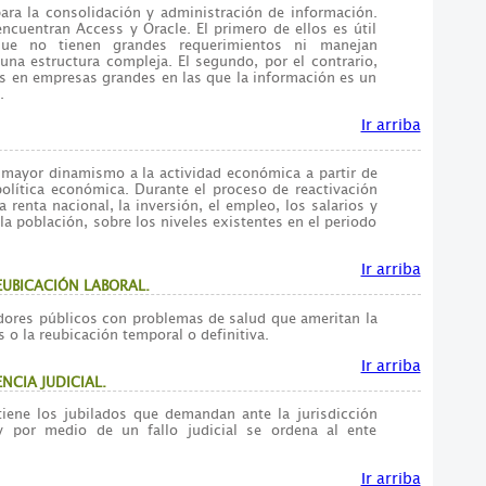
ara la consolidación y administración de información.
ncuentran Access y Oracle. El primero de ellos es útil
ue no tienen grandes requerimientos ni manejan
una estructura compleja. El segundo, por el contrario,
cas en empresas grandes en las que la información es un
.
Ir arriba
 mayor dinamismo a la actividad económica a partir de
lítica económica. Durante el proceso de reactivación
 renta nacional, la inversión, el empleo, los salarios y
 la población, sobre los niveles existentes en el periodo
Ir arriba
EUBICACIÓN LABORAL.
idores públicos con problemas de salud que ameritan la
 o la reubicación temporal o definitiva.
Ir arriba
NCIA JUDICIAL.
iene los jubilados que demandan ante la jurisdicción
 y por medio de un fallo judicial se ordena al ente
Ir arriba