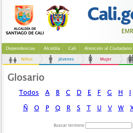
EM
Dependencias
Alcaldía
Cali
Atención al Ciudadano
Niños
Jóvenes
Mujer
Glosario
Todos
A
B
C
D
E
F
G
H
I
Ñ
O
P
Q
R
S
T
U
V
W
Buscar termino