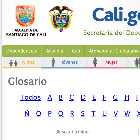
Secretaría del Dep
Dependencias
Alcaldía
Cali
Atención al Ciudadano
Niños
Jóvenes
Mujer
Glosario
Todos
A
B
C
D
E
F
G
H
I
Ñ
O
P
Q
R
S
T
U
V
W
Buscar termino