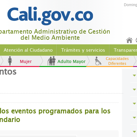
Doming
artamento Administrativo de Gestión
del Medio Ambiente
Atención al Ciudadano
Trámites y servicios
Transpare
Capacidades
Mujer
Adulto Mayor
Diferentes
ntos
 los eventos programados para los
endario