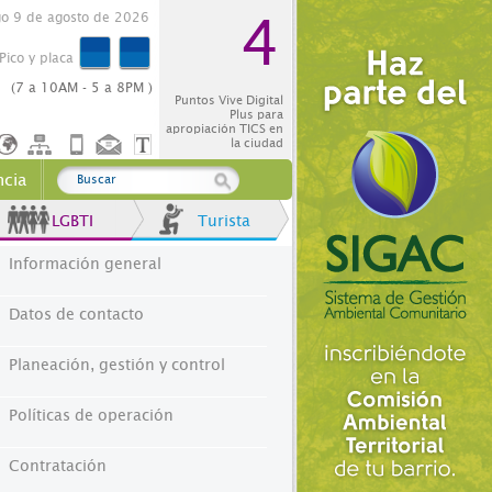
4
o 9 de agosto de 2026
Pico y placa
(7 a 10AM - 5 a 8PM )
Puntos Vive Digital
Plus para
apropiación TICS en
la ciudad
ncia
LGBTI
Turista
Información general
Datos de contacto
Planeación, gestión y control
Políticas de operación
Contratación