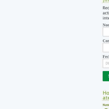
Rec
act
int
Nom
Cor
Fec
Ho
at
Nues