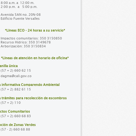
8:00 a.m. a 12:00 m.
2:00 p.m. a 5:00 p.m.
Avenida 5AN no. 20N-08
Edificio Fuente Versalles
*Líneas ECO - 24 horas a su servicio*
Impactos comunitarios: 350 3150850
Recurso Hídrico: 350 3149678
Arborización: 350 3150834
*Líneas de atención en horario de oficina*
nilla ünica
(57 + 2) 660 62 15
dagma@cali.gov.co
a informativa Comparendo Ambiental
(57 + 2) 882 61 15
a trámites para recolección de escombros
(57 + 2) 110
ctos Comunitarios
(57 + 2) 660 68 83
ción de Zonas Verdes
(57 - 2) 660 68 88