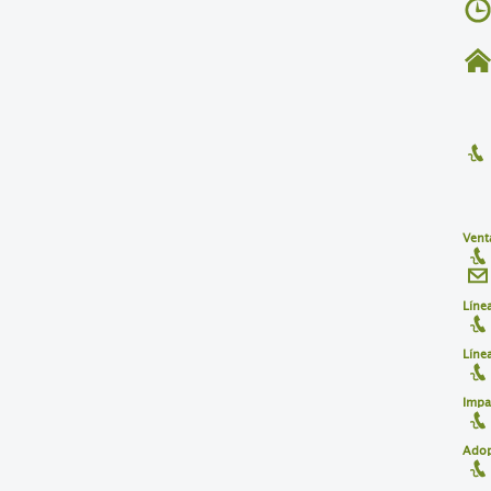
Venta
Líne
Líne
Impa
Adop