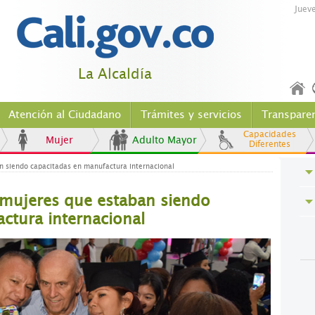
Juev
La Alcaldía
Atención al Ciudadano
Trámites y servicios
Transpare
Capacidades
Mujer
Adulto Mayor
Diferentes
n siendo capacitadas en manufactura internacional
 mujeres que estaban siendo
ctura internacional