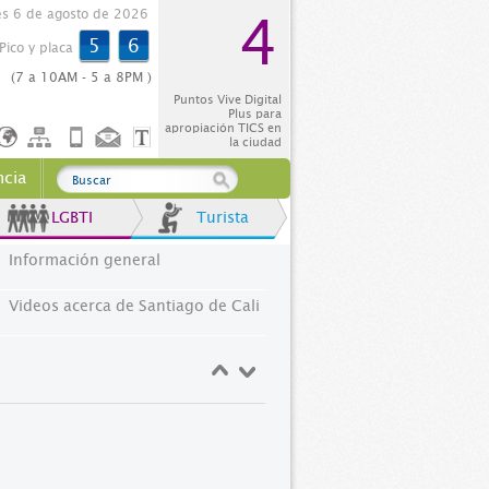
es 6 de agosto de 2026
4
5
6
Pico y placa
(7 a 10AM - 5 a 8PM )
Puntos Vive Digital
Plus para
apropiación TICS en
la ciudad
ncia
LGBTI
Turista
Información general
Videos acerca de Santiago de Cali