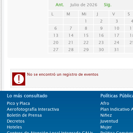
Ant.
Julio de 2026
Sig.
L
M
Mi
J
V
S
1
2
3
6
7
8
9
10
1
13
14
15
16
17
1
20
21
22
23
24
2
27
28
29
30
31
No se encontró un registro de eventos
Lo más consultado
Políticas Públic
Pico y Placa
Afro
Aerofotografía Interactiva
Plan Indicativo
Boletín de Prensa
Niñez
Decretos
Juventud
Hoteles
Mujer
Centros de Atención Local Integrada CALIs
Politica Convive