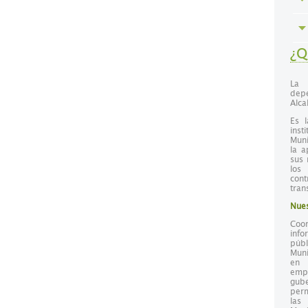
¿Q
La 
dep
Alca
Es l
inst
Muni
la a
sus 
los
con
tran
Nues
Coo
info
públ
Muni
en 
emp
gub
perm
las