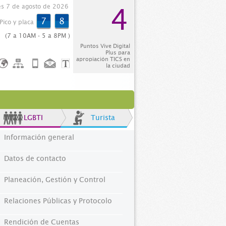
es 7 de agosto de 2026
4
7
8
Pico y placa
(7 a 10AM - 5 a 8PM )
Puntos Vive Digital
Plus para
apropiación TICS en
la ciudad
LGBTI
Turista
Información general
Datos de contacto
Planeación, Gestión y Control
Relaciones Públicas y Protocolo
Rendición de Cuentas