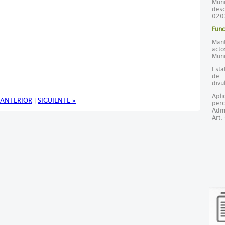
Mun
desc
020
Func
Mant
act
Muni
Esta
de 
divu
Apli
 ANTERIOR
|
SIGUIENTE »
perc
Adm
Art.