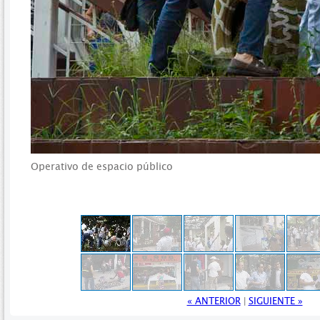
Operativo de espacio público
>
>
>
>
>
>
>
« ANTERIOR
>
|
SIGUIENTE »
>
>