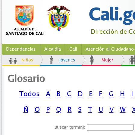
Dirección de Co
Dependencias
Alcaldía
Cali
Atención al Ciudadano
Niños
Jóvenes
Mujer
Glosario
Todos
A
B
C
D
E
F
G
H
I
Ñ
O
P
Q
R
S
T
U
V
W
Buscar termino