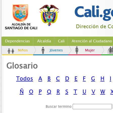
Dirección de Co
Dependencias
Alcaldía
Cali
Atención al Ciudadano
Niños
Jóvenes
Mujer
Glosario
Todos
A
B
C
D
E
F
G
H
I
Ñ
O
P
Q
R
S
T
U
V
W
Buscar termino