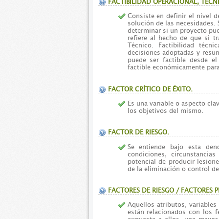
FACTIBILIDAD OPERACIONAL, TECN
Consiste en definir el nivel d
solución de las necesidades. 
determinar si un proyecto pue
refiere al hecho de que si tr
Técnico. Factibilidad técn
decisiones adoptadas y resum
puede ser factible desde el
factible económicamente para
FACTOR CRÍTICO DE ÉXITO.
Es una variable o aspecto cla
los objetivos del mismo.
FACTOR DE RIESGO.
Se entiende bajo esta den
condiciones, circunstancia
potencial de producir lesion
de la eliminación o control d
FACTORES DE RIESGO / FACTORES 
Aquellos atributos, variables
están relacionados con los 