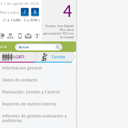
es 7 de agosto de 2026
4
7
8
Pico y placa
(7 a 10AM - 5 a 8PM )
Puntos Vive Digital
Plus para
apropiación TICS en
la ciudad
ncia
LGBTI
Turista
Informacion general
Datos de contacto
Planeación, Gestión y Control
Reportes de control interno
Informes de gestion,evaluacion y
auditorias