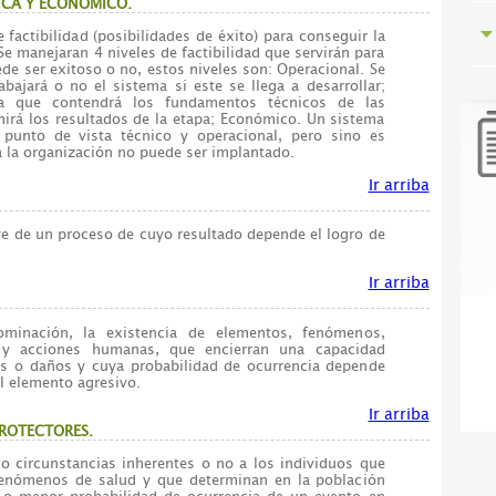
ICA Y ECONOMICO.
e factibilidad (posibilidades de éxito) para conseguir la
Se manejaran 4 niveles de factibilidad que servirán para
de ser exitoso o no, estos niveles son: Operacional. Se
abajará o no el sistema si este se llega a desarrollar;
ica que contendrá los fundamentos técnicos de las
irá los resultados de la etapa; Económico. Un sistema
 punto de vista técnico y operacional, pero sino es
 la organización no puede ser implantado.
Ir arriba
ve de un proceso de cuyo resultado depende el logro de
Ir arriba
ominación, la existencia de elementos, fenómenos,
s y acciones humanas, que encierran una capacidad
es o daños y cuya probabilidad de ocurrencia depende
el elemento agresivo.
Ir arriba
PROTECTORES.
 o circunstancias inherentes o no a los individuos que
fenómenos de salud y que determinan en la población