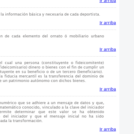
Ir arriba
 la información básica y necesaria de cada deportista.
Ir arriba
ción de cada elemento del ornato ó mobiliario urbano
Ir arriba
el cual una persona (constituyente o fideicomitente)
o fideicomisario) dinero o bienes con el fin de cumplir un
tuyente en su beneficio o de un tercero (beneficiario).
 la fiducia mercantil es la transferencia del dominio de
 de un patrimonio autónomo con dichos bienes.
Ir arriba
numérico que se adhiere a un mensaje de datos y que,
atemático conocido, vinculado a la clave del iniciador
ermite determinar que este valor se ha obtenido
e del iniciador y que el mensaje inicial no ha sido
ada la transformación.
Ir arriba