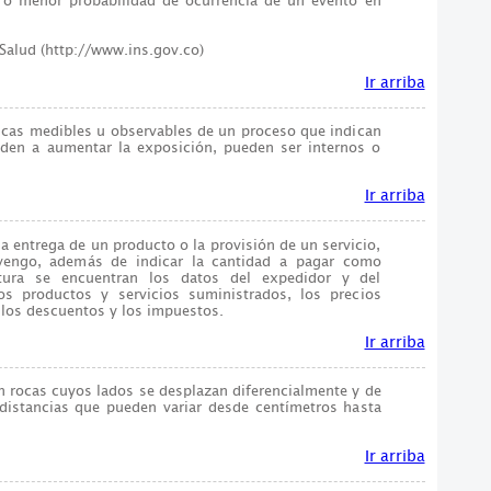
 o menor probabilidad de ocurrencia de un evento en
 Salud (http://www.ins.gov.co)
Ir arriba
ticas medibles u observables de un proceso que indican
nden a aumentar la exposición, pueden ser internos o
Ir arriba
a entrega de un producto o la provisión de un servicio,
vengo, además de indicar la cantidad a pagar como
ctura se encuentran los datos del expedidor y del
los productos y servicios suministrados, los precios
, los descuentos y los impuestos.
Ir arriba
n rocas cuyos lados se desplazan diferencialmente y de
, distancias que pueden variar desde centímetros hasta
Ir arriba