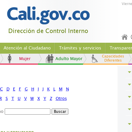
Viern
Dirección de Control Interno
Atención al Ciudadano
Trámites y servicios
Transpare
Capacidades
Mujer
Adulto Mayor
Diferentes
C
D
E
F
G
H
I
J
K
L
M
N
R
S
T
U
V
W
X
Y
Z
Otros
no