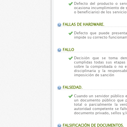
Defecto del producto o ser
ocasiona incumplimiento de su
o beneficiario) de los servici
FALLAS DE HARDWARE.
Defecto que puede presenta
impide su correcto funcionam
FALLO
Decisión que se toma dent
cumplidas todas sus etapas 
sobre la comprobada o no exi
disciplinaria y la responsa
imposición de sanción
FALSEDAD.
Cuando un servidor público en
un documento público que pu
total o parcialmente la ve
autoridad competente se falte
documento privado, sellos y/o
FALSIFICACIÓN DE DOCUMENTOS.