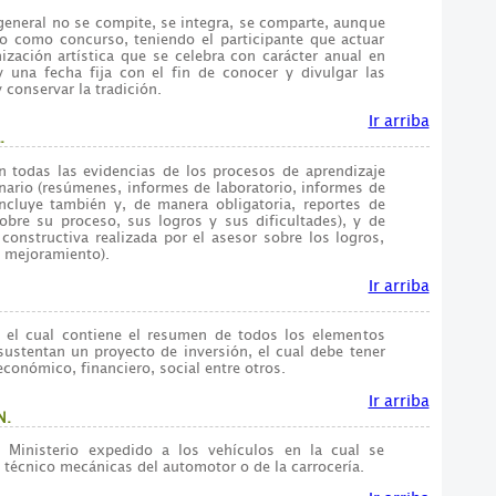
general no se compite, se integra, se comparte, aunque
o como concurso, teniendo el participante que actuar
ización artística que se celebra con carácter anual en
 una fecha fija con el fin de conocer y divulgar las
 conservar la tradición.
Ir arriba
.
an todas las evidencias de los procesos de aprendizaje
nario (resúmenes, informes de laboratorio, informes de
 incluye también y, de manera obligatoria, reportes de
sobre su proceso, sus logros y sus dificultades), y de
constructiva realizada por el asesor sobre los logros,
e mejoramiento).
Ir arriba
 el cual contiene el resumen de todos los elementos
ustentan un proyecto de inversión, el cual debe tener
económico, financiero, social entre otros.
Ir arriba
N.
l Ministerio expedido a los vehículos en la cual se
s técnico mecánicas del automotor o de la carrocería.