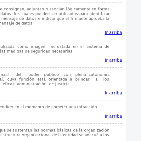
se consignan, adjuntan o asocian lógicamente en forma
datos, los cuales pueden ser utilizados para identificar
l mensaje de datos e indicar que el firmante aprueba la
mensaje de datos.
Ir arriba
talizada como imagen, incrustada en el Sistema de
as medidas de seguridad necesarias.
Ir arriba
icial del poder público con plena autonomía
stal, cuya función está orientada a brindar a los
ficaz administración de justicia.
Ir arriba
endido en el momento de cometer una infracción.
Ir arriba
que se sustentan las normas básicas de la organización
 estructura organizacional de la entidad se adecué a los