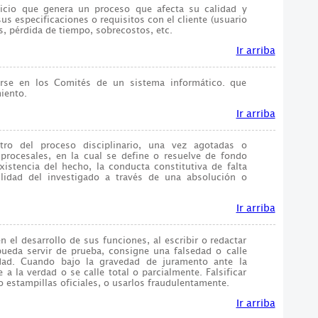
vicio que genera un proceso que afecta su calidad y
s especificaciones o requisitos con el cliente (usuario
os, pérdida de tiempo, sobrecostos, etc.
Ir arriba
rse en los Comités de un sistema informático. que
iento.
Ir arriba
ro del proceso disciplinario, una vez agotadas o
procesales, en la cual se define o resuelve de fondo
stencia del hecho, la conducta constitutiva de falta
bilidad del investigado a través de una absolución o
Ir arriba
 el desarrollo de sus funciones, al escribir o redactar
eda servir de prueba, consigne una falsedad o calle
rdad. Cuando bajo la gravedad de juramento ante la
 a la verdad o se calle total o parcialmente. Falsificar
 estampillas oficiales, o usarlos fraudulentamente.
Ir arriba