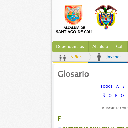
Dependencias
Alcaldía
Cali
Niños
Jóvenes
Glosario
Todos
A
B
Ñ
O
P
Q
Buscar termi
F