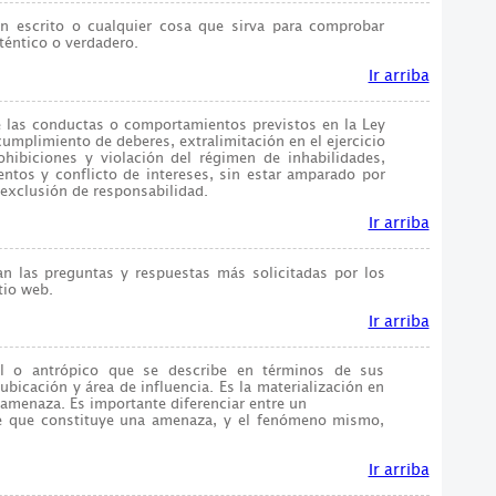
un escrito o cualquier cosa que sirva para comprobar
téntico o verdadero.
Ir arriba
e las conductas o comportamientos previstos en la Ley
umplimiento de deberes, extralimitación en el ejercicio
hibiciones y violación del régimen de inhabilidades,
ntos y conflicto de intereses, sin estar amparado por
 exclusión de responsabilidad.
Ir arriba
an las preguntas y respuestas más solicitadas por los
tio web.
Ir arriba
ral o antrópico que se describe en términos de sus
 ubicación y área de influencia. Es la materialización en
 amenaza. Es importante diferenciar entre un
te que constituye una amenaza, y el fenómeno mismo,
Ir arriba