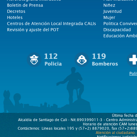
Boletín de Prensa
Niñez
Decretos
Juventud
Hoteles
Mujer
Centros de Atención Local Integrada CALIs
Politica Convive
Revisión y ajuste del POT
Discapacidad
Educación Ambi
Polí
Última fecha 
Alcaldía de Santiago de Cali - Nit:890399011-3 - Centro Administra
Horario de atención CAM lun
Contáctenos: Líneas locales 195 y (57+2) 8879020, fax (57+2)889
Atención al ciudadano.
Notificaciones judicial