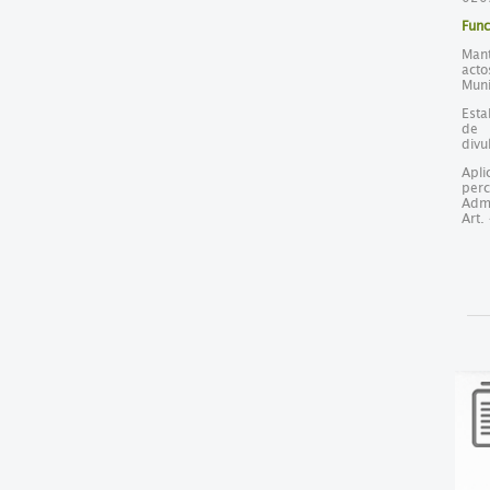
Func
Mant
act
Muni
Esta
de 
divu
Apli
perc
Adm
Art.