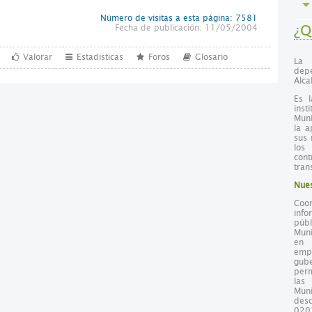
Número de visitas a esta página: 7581
¿Q
Fecha de publicación: 11/05/2004
Valorar
Estadísticas
Foros
Glosario
La 
dep
Alca
Es l
inst
Muni
la a
sus 
los
con
tran
Nues
Coo
info
públ
Muni
en 
emp
gub
perm
las
Mun
desc
020