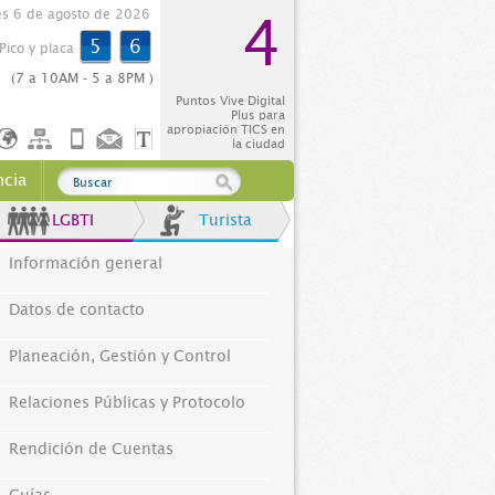
es 6 de agosto de 2026
4
5
6
Pico y placa
(7 a 10AM - 5 a 8PM )
Puntos Vive Digital
Plus para
apropiación TICS en
la ciudad
ncia
LGBTI
Turista
Información general
Datos de contacto
Planeación, Gestión y Control
Relaciones Públicas y Protocolo
Rendición de Cuentas