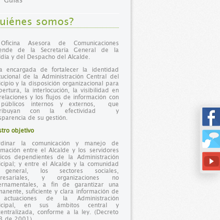
Guías
uiénes somos?
Oficina Asesora de Comunicaciones
ende de la Secretaría General de la
ldía y del Despacho del Alcalde.
a encargada de fortalecer la identidad
itucional de la Administración Central del
cipio y la disposición organizacional para
pertura, la interlocución, la visibilidad en
relaciones y los flujos de información con
 públicos internos y externos, que
tribuyan con la efectividad y
sparencia de su gestión.
tro objetivo
rdinar la comunicación y manejo de
rmación entre el Alcalde y los servidores
icos dependientes de la Administración
cipal; y entre el Alcalde y la comunidad
general, los sectores sociales,
resariales, y organizaciones no
ernamentales, a fin de garantizar una
anente, suficiente y clara información de
 actuaciones de la Administración
icipal, en sus ámbitos central y
entralizada, conforme a la ley. (Decreto
3 de 2001)