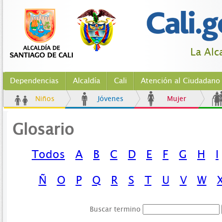
La Alc
Dependencias
Alcaldía
Cali
Atención al Ciudadano
Niños
Jóvenes
Mujer
Glosario
Todos
A
B
C
D
E
F
G
H
I
Ñ
O
P
Q
R
S
T
U
V
W
Buscar termino