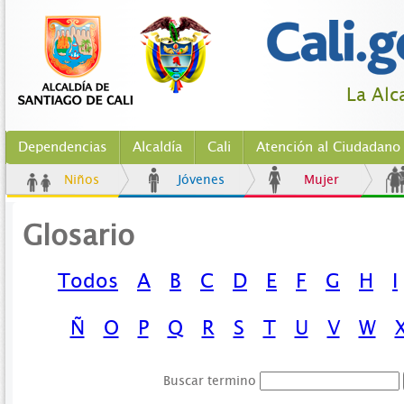
La Alc
Dependencias
Alcaldía
Cali
Atención al Ciudadano
Niños
Jóvenes
Mujer
Glosario
Todos
A
B
C
D
E
F
G
H
I
Ñ
O
P
Q
R
S
T
U
V
W
Buscar termino