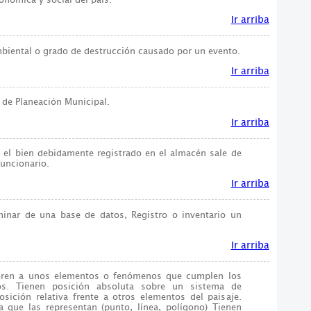
Ir arriba
mbiental o grado de destrucción causado por un evento.
Ir arriba
de Planeación Municipal.
Ir arriba
 el bien debidamente registrado en el almacén sale de
funcionario.
Ir arriba
minar de una base de datos, Registro o inventario un
Ir arriba
fieren a unos elementos o fenómenos que cumplen los
cos. Tienen posición absoluta sobre un sistema de
osición relativa frente a otros elementos del paisaje.
 que las representan (punto, línea, polígono) Tienen