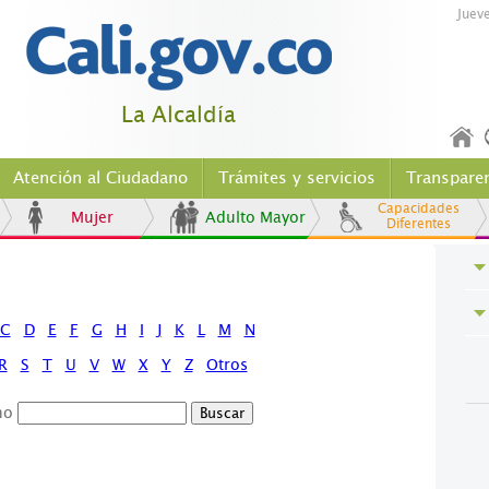
Juev
La Alcaldía
Atención al Ciudadano
Trámites y servicios
Transpare
Capacidades
Mujer
Adulto Mayor
Diferentes
C
D
E
F
G
H
I
J
K
L
M
N
R
S
T
U
V
W
X
Y
Z
Otros
no