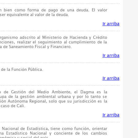
un bien como forma de pago de una deuda. El valor
er equivalente al valor de la deuda.
Ir arriba
rganismo adscrito al Ministerio de Hacienda y Crédito
nciones, realizar el seguimiento al cumplimiento de la
 de Saneamiento Fiscal y Financiero.
Ir arriba
de la Función Pública.
Ir arriba
vo de Gestión del Medio Ambiente, el Dagma es la
upa de la gestión ambiental urbana y por lo tanto se
ión Autónoma Regional, solo que su jurisdicción es la
 caso de Cali.
Ir arriba
Nacional de Estadística, tiene como función, orientar
ema Estadístico Nacional y conciente de los cambios
conómica y social del país.