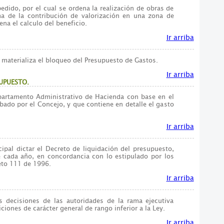
edido, por el cual se ordena la realización de obras de
ma de la contribución de valorización en una zona de
na el calculo del beneficio.
Ir arriba
 materializa el bloqueo del Presupuesto de Gastos.
Ir arriba
UPUESTO.
partamento Administrativo de Hacienda con base en el
ado por el Concejo, y que contiene en detalle el gasto
Ir arriba
ipal dictar el Decreto de liquidación del presupuesto,
 cada año, en concordancia con lo estipulado por los
eto 111 de 1996.
Ir arriba
s decisiones de las autoridades de la rama ejecutiva
iones de carácter general de rango inferior a la Ley.
Ir arriba