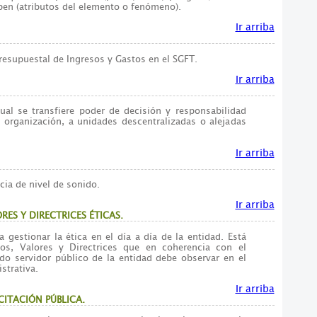
iben (atributos del elemento o fenómeno).
Ir arriba
resupuestal de Ingresos y Gastos en el SGFT.
Ir arriba
al se transfiere poder de decisión y responsabilidad
a organización, a unidades descentralizadas o alejadas
Ir arriba
cia de nivel de sonido.
Ir arriba
RES Y DIRECTRICES ÉTICAS.
gestionar la ética en el día a día de la entidad. Está
ios, Valores y Directrices que en coherencia con el
o servidor público de la entidad debe observar en el
strativa.
Ir arriba
CITACIÓN PÚBLICA.