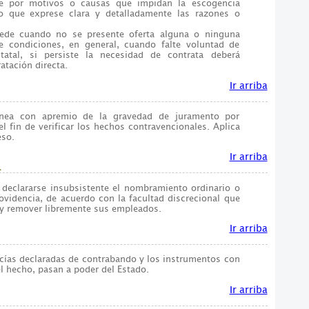
de por motivos o causas que impidan la escogencia
to que exprese clara y detalladamente las razones o
ocede cuando no se presente oferta alguna o ninguna
de condiciones, en general, cuando falte voluntad de
statal, si persiste la necesidad de contrata deberá
atación directa.
Ir arriba
tánea con apremio de la gravedad de juramento por
el fin de verificar los hechos contravencionales. Aplica
eso.
Ir arriba
.
declararse insubsistente el nombramiento ordinario o
rovidencia, de acuerdo con la facultad discrecional que
 y remover libremente sus empleados.
Ir arriba
ncías declaradas de contrabando y los instrumentos con
l hecho, pasan a poder del Estado.
Ir arriba