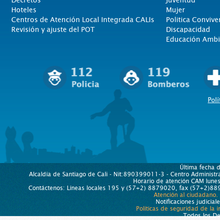
Decretos
Juventud
Hoteles
Mujer
Centros de Atención Local Integrada CALIs
Politica Convive
Revisión y ajuste del POT
Discapacidad
Educación Ambi
Polí
Última fecha 
Alcaldía de Santiago de Cali - Nit:890399011-3 - Centro Administra
Horario de atención CAM lun
Contáctenos: Líneas locales 195 y (57+2) 8879020, fax (57+2)889
Atención al ciudadano.
Notificaciones judicial
Políticas de seguridad de la 
Todos los D